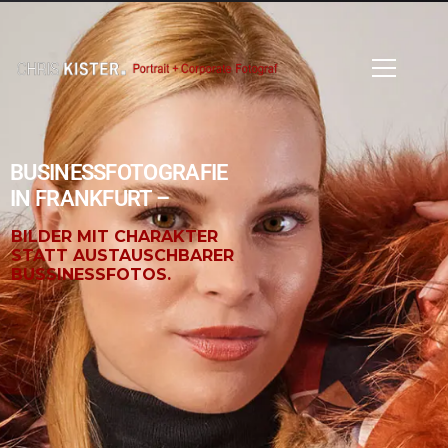
BUSINESSFOTOGRAFIE
IN FRANKFURT –
BILDER MIT CHARAKTER
STATT AUSTAUSCHBARER
BUSSINESSFOTOS.