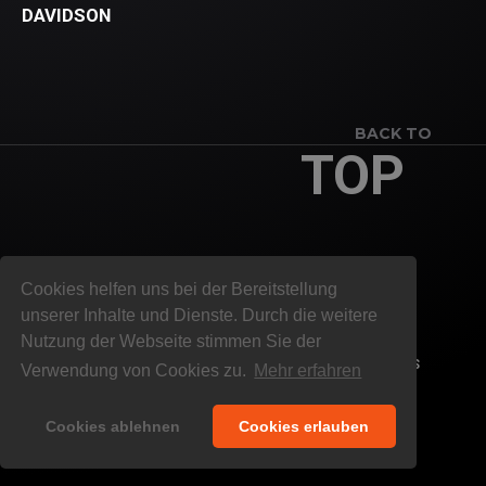
DAVIDSON
BACK TO
TOP
Cookies helfen uns bei der Bereitstellung
unserer Inhalte und Dienste. Durch die weitere
Nutzung der Webseite stimmen Sie der
© 2026 CHRIS KISTER FOTODESIGN. ALLE INHALTE
SIND URHEBERRECHTLICH GESCHÜTZT. ALL RIGHTS
Verwendung von Cookies zu.
Mehr erfahren
RESERVED.
IMPRESSUM | DATENSCHUTZ
Cookies ablehnen
Cookies erlauben